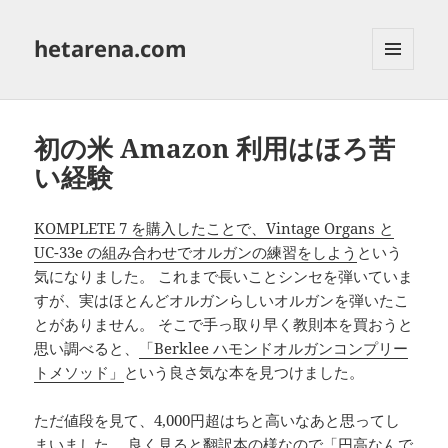
hetarena.com
メニュ
ーとウ
ィジェ
ット
初の米 Amazon 利用はほろ苦
い経験
KOMPLETE 7 を購入したことで、Vintage Organs と
UC-33e の組み合わせでオルガンの練習をしよう
という
気になりました。 これまで長いことシンセを弾いていま
すが、実はほとんどオルガンらしいオルガンを弾いたこ
とがありません。 そこで手っ取り早く教則本を買おうと
思い調べると、
「Berklee ハモンドオルガンコンプリー
トメソッド」
という良さ気な本を見つけました。
ただ値段を見て、4,000円超はちと高いなあと思ってし
まいました。 良く見ると翻訳本の様なので「円高なんで