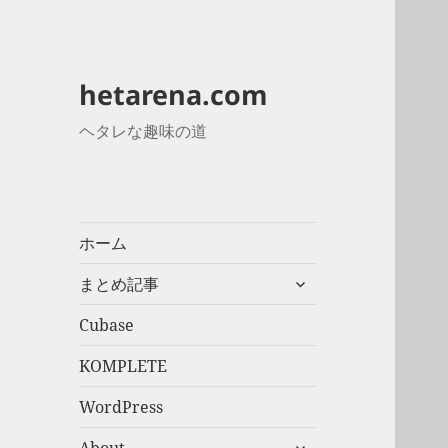
hetarena.com
ヘタレな趣味の道
ホーム
サ
まとめ記事
ブ
メ
Cubase
ニ
KOMPLETE
ュ
ー
WordPress
を
展
サ