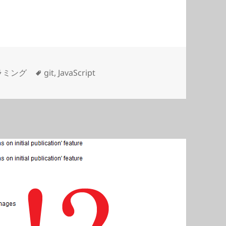
タ
ラミング
git
,
JavaScript
グ