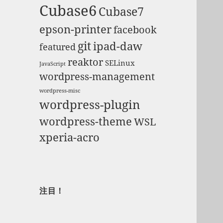
Cubase6
Cubase7
epson-printer
facebook
git
ipad-daw
featured
reaktor
SELinux
JavaScript
wordpress-management
wordpress-misc
wordpress-plugin
wordpress-theme
WSL
xperia-acro
注目！