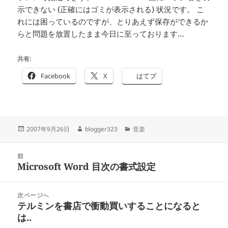
示できない (正確にはゴミが表示される) 状況です。 こ
れには困っているのですが、とりあえず保存ができるか
らと問題を放置したまま今日に至っております…
共有:
Facebook
X
はてブ
投
作
カ
2007年9月26日
blogger323
音楽
稿
成
テ
日:
者
ゴ
投
リ
前
稿
Microsoft Word 目次の書式設定
ー
前
ナ
の
ビ
投
次ページへ
ゲ
稿:
テルミンを書店で衝動買いすることになると
次
ー
は..
の
シ