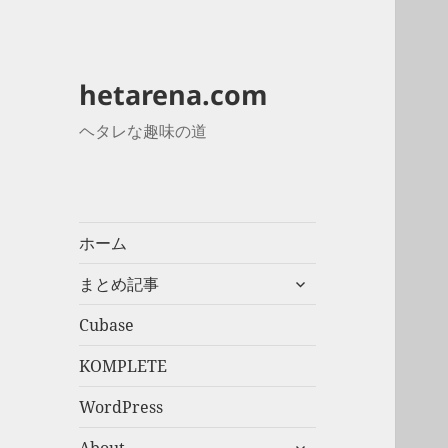
hetarena.com
ヘタレな趣味の道
ホーム
サ
まとめ記事
ブ
メ
Cubase
ニ
KOMPLETE
ュ
ー
WordPress
を
展
サ