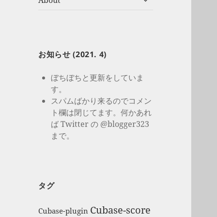
About
開
ブ
メ
ニ
ュ
ー
お知らせ (2021. 4)
を
展
ぼちぼちと更新をしていま
開
す。
スパムばかり来るのでコメン
ト欄は閉じてます。何かあれ
ば Twitter の @blogger323
まで。
タグ
Cubase-score
Cubase-plugin