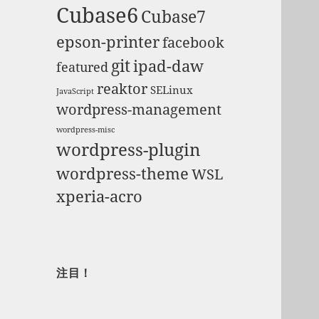
Cubase6
Cubase7
epson-printer
facebook
git
ipad-daw
featured
reaktor
SELinux
JavaScript
wordpress-management
wordpress-misc
wordpress-plugin
wordpress-theme
WSL
xperia-acro
注目！