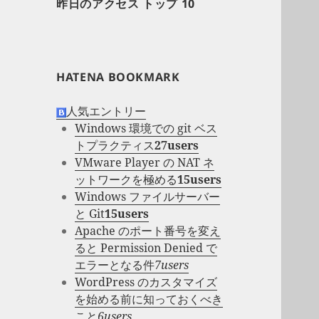
昨日のアクセス トップ 10
HATENA BOOKMARK
人気エントリー
Windows 環境での git ベス
トプラクティス
27users
VMware Player の NAT ネ
ットワークを極める
15users
Windows ファイルサーバー
と Git
15users
Apache のポート番号を変え
ると Permission Denied で
エラーとなる件
7users
WordPress のカスタマイズ
を始める前に知っておくべき
こと
6users