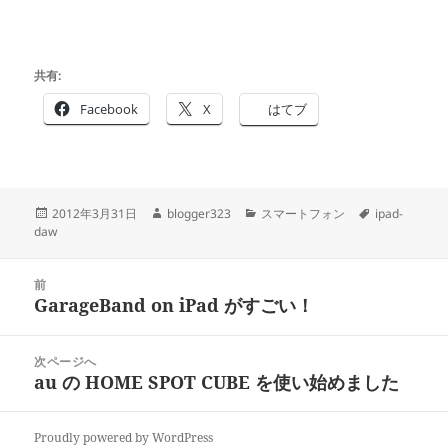
共有:
Facebook
X
はてブ
投
作
カ
タ
2012年3月31日
blogger323
スマートフォン
ipad-
稿
成
テ
グ
daw
日:
者
ゴ
リ
投
ー
前
稿
GarageBand on iPad がすごい！
前
ナ
の
ビ
投
次ページへ
ゲ
稿:
au の HOME SPOT CUBE を使い始めました
次
ー
の
シ
投
ョ
Proudly powered by WordPress