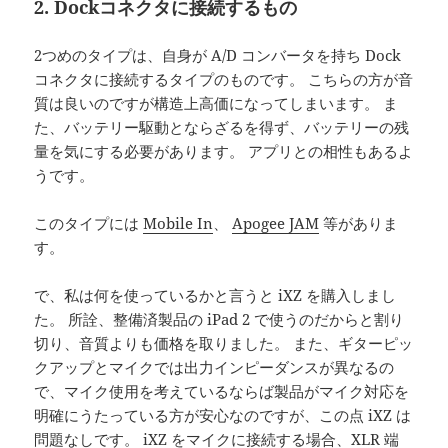
2. Dockコネクタに接続するもの
2つめのタイプは、自身が A/D コンバータを持ち Dock
コネクタに接続するタイプのものです。 こちらの方が音
質は良いのですが構造上高価になってしまいます。 ま
た、バッテリー駆動とならざるを得ず、バッテリーの残
量を気にする必要があります。 アプリとの相性もあるよ
うです。
このタイプには
Mobile In
、
Apogee JAM
等がありま
す。
で、私は何を使っているかと言うと iXZ を購入しまし
た。 所詮、整備済製品の iPad 2 で使うのだからと割り
切り、音質よりも価格を取りました。 また、ギターピッ
クアップとマイクでは出力インピーダンスが異なるの
で、マイク使用を考えているならば製品がマイク対応を
明確にうたっている方が安心なのですが、この点 iXZ は
問題なしです。 iXZ をマイクに接続する場合、XLR 端