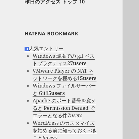
昨日のアクセス トップ 10
HATENA BOOKMARK
人気エントリー
Windows 環境での git ベス
トプラクティス
27users
VMware Player の NAT ネ
ットワークを極める
15users
Windows ファイルサーバー
と Git
15users
Apache のポート番号を変え
ると Permission Denied で
エラーとなる件
7users
WordPress のカスタマイズ
を始める前に知っておくべき
こと
6users