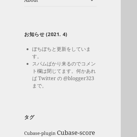
About
開
ブ
メ
ニ
ュ
ー
お知らせ (2021. 4)
を
展
ぼちぼちと更新をしていま
開
す。
スパムばかり来るのでコメン
ト欄は閉じてます。何かあれ
ば Twitter の @blogger323
まで。
タグ
Cubase-score
Cubase-plugin