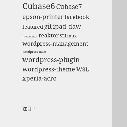
Cubase6
Cubase7
epson-printer
facebook
git
ipad-daw
featured
reaktor
SELinux
JavaScript
wordpress-management
wordpress-misc
wordpress-plugin
wordpress-theme
WSL
xperia-acro
注目！