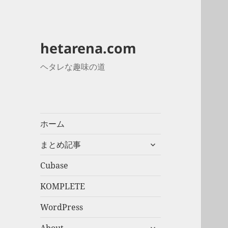
hetarena.com
ヘタレな趣味の道
ホーム
サ
まとめ記事
ブ
メ
Cubase
ニ
KOMPLETE
ュ
ー
WordPress
を
展
サ