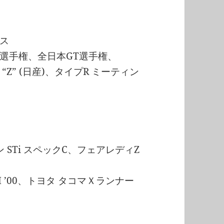
ス
選手権、全日本GT選手権、
Z” (日産)、タイプR ミーティン
ダン STi スペックC、フェアレディZ
II ’00、トヨタ タコマＸランナー