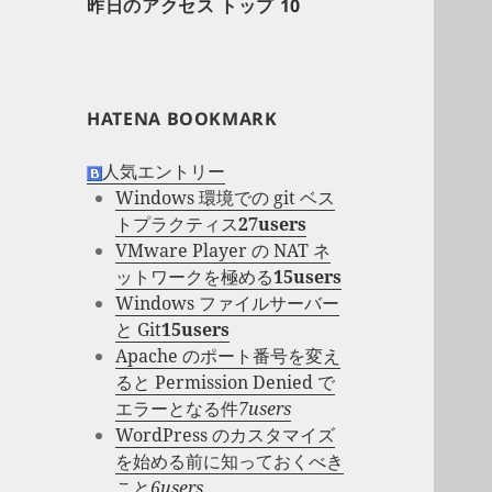
昨日のアクセス トップ 10
HATENA BOOKMARK
人気エントリー
Windows 環境での git ベス
トプラクティス
27users
VMware Player の NAT ネ
ットワークを極める
15users
Windows ファイルサーバー
と Git
15users
Apache のポート番号を変え
ると Permission Denied で
エラーとなる件
7users
WordPress のカスタマイズ
を始める前に知っておくべき
こと
6users