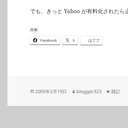
でも、きっと Yahoo が有料化された
共有:
Facebook
X
はてブ
投
作
カ
2005年2月19日
blogger323
雑記
稿
成
テ
日:
者
ゴ
リ
ー