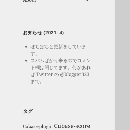
About
開
ブ
メ
ニ
ュ
ー
お知らせ (2021. 4)
を
展
ぼちぼちと更新をしていま
開
す。
スパムばかり来るのでコメン
ト欄は閉じてます。何かあれ
ば Twitter の @blogger323
まで。
タグ
Cubase-score
Cubase-plugin