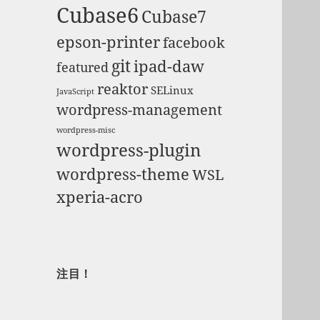
Cubase6
Cubase7
epson-printer
facebook
git
ipad-daw
featured
reaktor
SELinux
JavaScript
wordpress-management
wordpress-misc
wordpress-plugin
wordpress-theme
WSL
xperia-acro
注目！