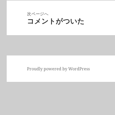
投
稿
次ページへ
コメントがついた
ナ
次
ビ
の
ゲ
投
ー
稿:
シ
ョ
ン
Proudly powered by WordPress