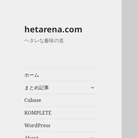
hetarena.com
ヘタレな趣味の道
ホーム
サ
まとめ記事
ブ
メ
Cubase
ニ
KOMPLETE
ュ
ー
WordPress
を
展
サ