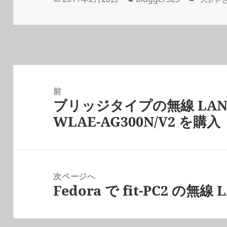
稿
成
テ
日:
者
ゴ
リ
ー
投
稿
前
ブリッジタイプの無線 LA
ナ
前
WLAE-AG300N/V2 を購入
ビ
の
ゲ
投
ー
稿:
シ
次ページへ
ョ
Fedora で fit-PC2 の無
次
ン
の
投