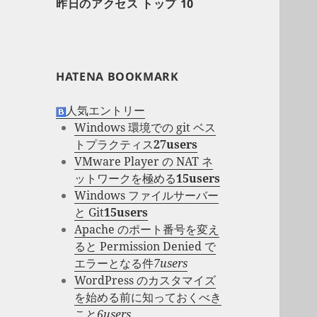
昨日のアクセス トップ 10
HATENA BOOKMARK
人気エントリー
Windows 環境での git ベス
トプラクティス
27users
VMware Player の NAT ネ
ットワークを極める
15users
Windows ファイルサーバー
と Git
15users
Apache のポート番号を変え
ると Permission Denied で
エラーとなる件
7users
WordPress のカスタマイズ
を始める前に知っておくべき
こと
6users