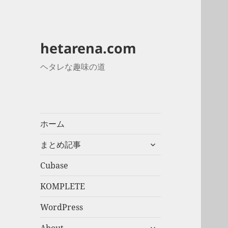
hetarena.com
ヘタレな趣味の道
ホーム
サ
まとめ記事
ブ
メ
Cubase
ニ
KOMPLETE
ュ
ー
WordPress
を
展
サ