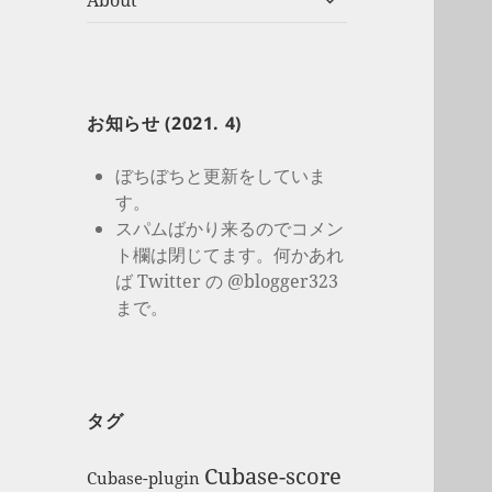
About
開
ブ
メ
ニ
ュ
ー
お知らせ (2021. 4)
を
展
ぼちぼちと更新をしていま
開
す。
スパムばかり来るのでコメン
ト欄は閉じてます。何かあれ
ば Twitter の @blogger323
まで。
タグ
Cubase-score
Cubase-plugin