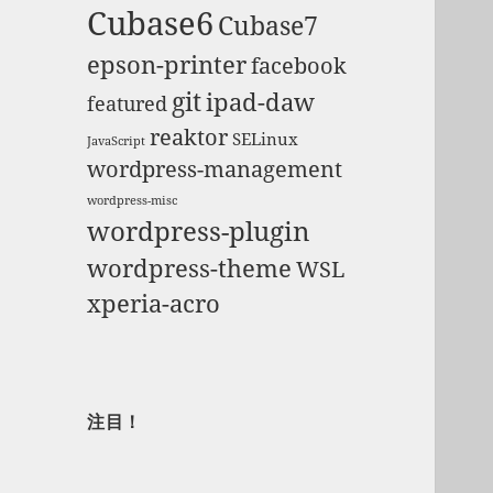
Cubase6
Cubase7
epson-printer
facebook
git
ipad-daw
featured
reaktor
SELinux
JavaScript
wordpress-management
wordpress-misc
wordpress-plugin
wordpress-theme
WSL
xperia-acro
注目！