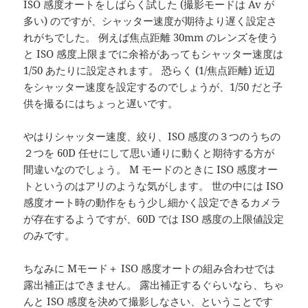
ISO 感度オートをしばらく試した (撮影モードは Av が
多い) のですが、シャッター速度が期待より遅く設定さ
れがちでした。 例えば焦点距離 30mm のレンズを使う
と ISO 感度上限までに余裕があってもシャッター速度は
1/50 あたりに設定されます。 恐らく (1/焦点距離) 近辺
をシャッター速度を設定するのでしょうが、1/50 だと子
供を撮るにはちょっと遅いです。
やはりシャッター速度、絞り、ISO 感度の３つのうちの
２つを 60D 任せにして思い通りに動くと期待する方が
間違いなのでしょう。 M モードのときに ISO 感度オー
トというのはアリのような気がします。 世の中には ISO
感度オート時の動作をもう少し細かく設定できるカメラ
が存在するようですが、60D では ISO 感度の上限値設定
のみです。
ちなみに Mモード＋ ISO 感度オートの組み合わせでは
露出補正はできません。 露出補正するぐらいなら、ちゃ
んと ISO 感度を決めて撮影しなさい、ということです