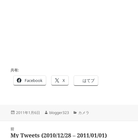
共有:
Facebook
X
はてブ
投
作
カ
2011年1月6日
blogger323
カメラ
稿
成
テ
日:
者
ゴ
投
リ
前
稿
My Tweets (2010/12/28 – 2011/01/01)
ー
前