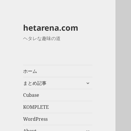
hetarena.com
ヘタレな趣味の道
ホーム
サ
まとめ記事
ブ
メ
Cubase
ニ
KOMPLETE
ュ
ー
WordPress
を
展
サ