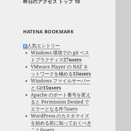
昨日のアクセス トップ 10
HATENA BOOKMARK
人気エントリー
Windows 環境での git ベス
トプラクティス
27users
VMware Player の NAT ネ
ットワークを極める
15users
Windows ファイルサーバー
と Git
15users
Apache のポート番号を変え
ると Permission Denied で
エラーとなる件
7users
WordPress のカスタマイズ
を始める前に知っておくべき
こと
6users