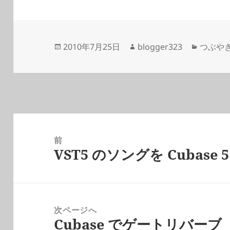
投
作
カ
2010年7月25日
blogger323
つぶや
稿
成
テ
日:
者
ゴ
リ
ー
投
稿
前
VST5 のソングを Cubase
ナ
前
ビ
の
ゲ
投
ー
稿:
次ページへ
シ
Cubase でゲートリバーブ
次