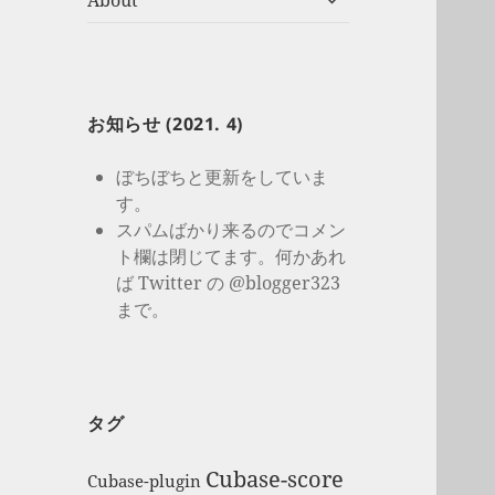
About
開
ブ
メ
ニ
ュ
ー
お知らせ (2021. 4)
を
展
ぼちぼちと更新をしていま
開
す。
スパムばかり来るのでコメン
ト欄は閉じてます。何かあれ
ば Twitter の @blogger323
まで。
タグ
Cubase-score
Cubase-plugin