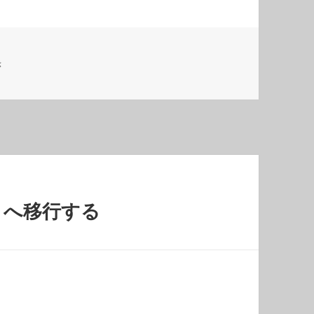
き
 5 へ移行する