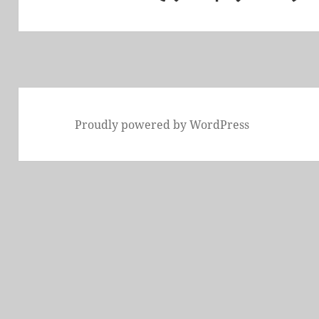
ョ
の
ン
投
稿:
Proudly powered by WordPress