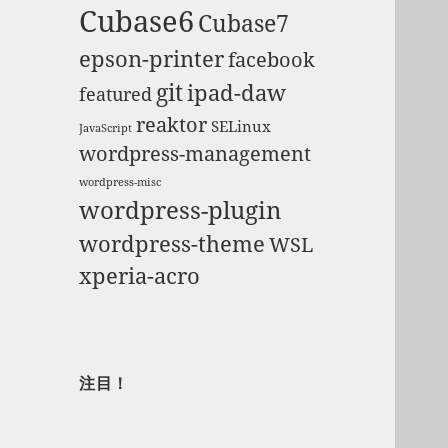
Cubase6
Cubase7
epson-printer
facebook
git
ipad-daw
featured
reaktor
SELinux
JavaScript
wordpress-management
wordpress-misc
wordpress-plugin
wordpress-theme
WSL
xperia-acro
注目！