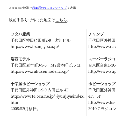
より大きな地図で
秋葉原のラジコンショップ
を表示
以前手作りで作った地図は
こちら
。
フタバ産業
チャンプ
千代田区神田須田町2-9 宮川ビル
千代田区外神田6-
http://www.f-sangyo.co.jp/
http://www.rc-
洛西モデル
スーパーラジコ
千代田区岩本町3-5-5 MY岩本町ビル 1F
台東区台東1-10
http://www.rakuseimodel.co.jp/
http://www.sup
十字屋ホビーショップ
ホビーショップ
千代田区外神田1-9-9 内田ビル 4F
千代田区外神田6
http://www14.ocn.ne.jp/~jyuujiya/index.
4F、5F
htm
http://www.hs-
2008年9月移転。
2010.7 ラジ