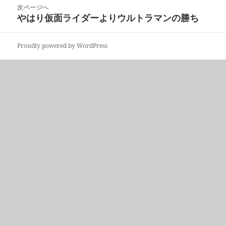
稿:
次ページへ
ー
やはり仮面ライダーよりウルトラマンの勝ち
次
シ
の
ョ
投
ン
Proudly powered by WordPress
稿: