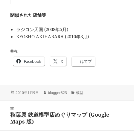
閉鎖された店舗等
ラジコン天国 (2008年5月)
KYOSHO AKIHABARA (2010年3月)
共有:
Facebook
X
はてブ
投
作
カ
2010年1月9日
blogger323
模型
稿
成
テ
日:
者
ゴ
投
リ
前
稿
秋葉原 鉄道模型店めぐりマップ (Google
ー
前
ナ
Maps 版)
の
ビ
投
ゲ