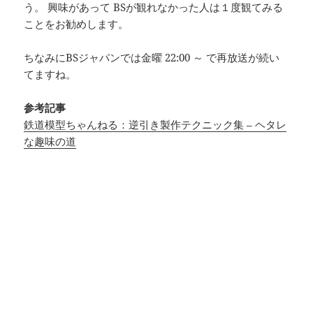
う。 興味があって BSが観れなかった人は１度観てみる
ことをお勧めします。
ちなみにBSジャパンでは金曜 22:00 ～ で再放送が続い
てますね。
参考記事
鉄道模型ちゃんねる：逆引き製作テクニック集 – ヘタレ
な趣味の道