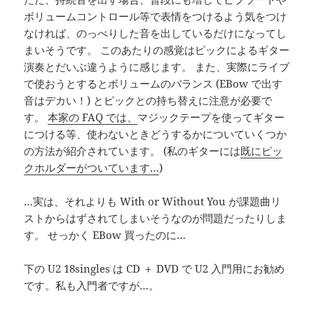
ボリュームコントロール等で表情をつけるよう気をつけ
なければ、のっぺりした音を出しているだけになってし
まいそうです。 このあたりの感覚はピックによるギター
演奏とだいぶ違うように感じます。 また、実際にライブ
で使おうとするとボリュームのバランス (EBow で出す
音はデカい！) とピックとの持ち替えに注意が必要で
す。
本家の FAQ では、
マジックテープを使ってギター
につける等、使わないときどうするかについていくつか
の方法が紹介されています。 (私のギターには
既にピッ
クホルダーがついています…
)
…実は、それよりも With or Without You が課題曲リ
ストからはずされてしまいそうなのが問題だったりしま
す。 せっかく EBow 買ったのに…
下の U2 18singles は CD ＋ DVD で U2 入門用にお勧め
です。私も入門者ですが…。