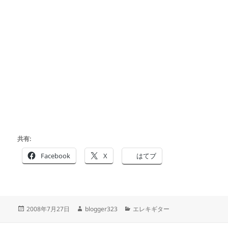
共有:
Facebook
X
はてブ
投
作
カ
2008年7月27日
blogger323
エレキギター
稿
成
テ
日:
者
ゴ