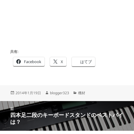
共有:
Facebook
X
はてブ
投
作
カ
2014年1月19日
blogger323
機材
稿
成
テ
日:
者
ゴ
投
リ
前
稿
四本足二段のキーボードスタンドのベストバイ
ー
前
ナ
は？
の
ビ
投
ゲ