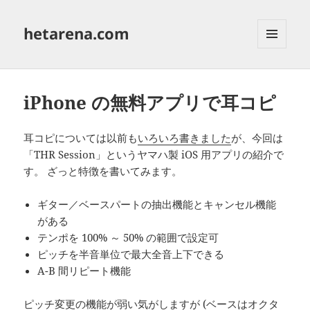
hetarena.com
メニュ
ーとウ
ィジェ
ット
iPhone の無料アプリで耳コピ
耳コピについては以前も
いろいろ書きました
が、今回は
「THR Session」というヤマハ製 iOS 用アプリの紹介で
す。 ざっと特徴を書いてみます。
ギター／ベースパートの抽出機能とキャンセル機能
がある
テンポを 100% ～ 50% の範囲で設定可
ピッチを半音単位で最大全音上下できる
A-B 間リピート機能
ピッチ変更の機能が弱い気がしますが (ベースはオクタ