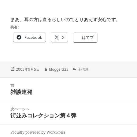
まあ、耳の方は直るらしいのでとりあえず安心です。
共有:
Facebook
X
はてブ
投
作
カ
2005年9月5日
blogger323
子供達
稿
成
テ
日:
者
ゴ
投
リ
前
稿
雑談連発
ー
前
ナ
の
ビ
投
次ページへ
ゲ
稿:
街並みコレクション第４弾
次
ー
の
シ
投
ョ
Proudly powered by WordPress