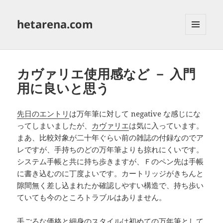
hetarena.com
メニュ
ーとウ
ィジェ
ット
カヴァリエ使用感など － 入門
用に良いと思う
先日のエントリ
は万年筆に対して negative な感じにな
ってしまいましたが、
カヴァリエ
は気に入っています。
まあ、比較対象が二十年ぐらい前の雑誌の付録なのでア
レですが、手持ちのどの万年筆よりも掠れにくいです。
システム手帳と共に持ち歩きますが、Ｆのペン先は手帳
に書き込むのに丁度よいです。カートリッジがきちんと
隙間無く差し込まれたか確認しやすい構造で、持ち歩い
ていても今のところトラブルはありません。
手ごろな価格と細身のスタイルは初めての万年筆として