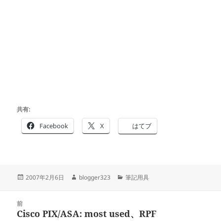
共有:
Facebook
X
はてブ
投
作
カ
2007年2月6日
blogger323
筆記用具
稿
成
テ
日:
者
ゴ
投
リ
前
稿
Cisco PIX/ASA: most used、RPF
ー
前
ナ