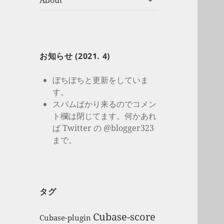
About
開
ブ
メ
ニ
ュ
ー
お知らせ (2021. 4)
を
展
ぼちぼちと更新をしていま
開
す。
スパムばかり来るのでコメン
ト欄は閉じてます。何かあれ
ば Twitter の @blogger323
まで。
タグ
Cubase-score
Cubase-plugin