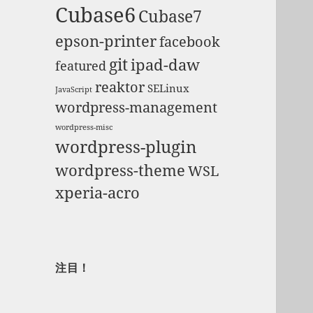
Cubase6
Cubase7
epson-printer
facebook
git
ipad-daw
featured
reaktor
SELinux
JavaScript
wordpress-management
wordpress-misc
wordpress-plugin
wordpress-theme
WSL
xperia-acro
注目！