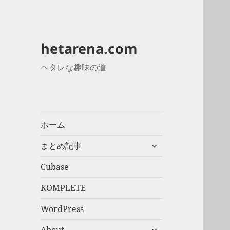
hetarena.com
ヘタレな趣味の道
ホーム
サ
まとめ記事
ブ
メ
Cubase
ニ
KOMPLETE
ュ
ー
WordPress
を
展
サ