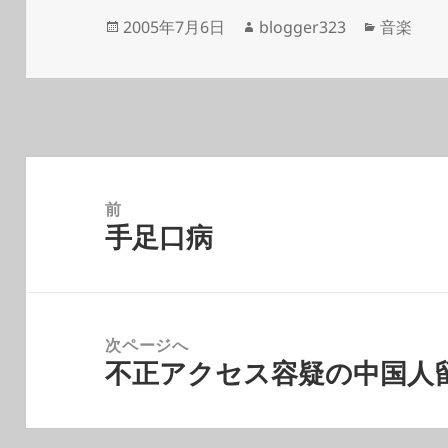
投
作
カ
2005年7月6日
blogger323
音楽
稿
成
テ
日:
者
ゴ
リ
ー
投
稿
前
手足口病
ナ
前
ビ
の
ゲ
投
ー
稿:
次ページへ
シ
不正アクセス容疑の中国人
次
ョ
の
ン
投