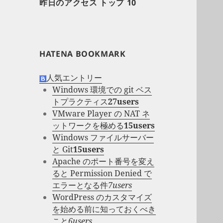
昨日のアクセス トップ 10
HATENA BOOKMARK
人気エントリー
Windows 環境での git ベス
トプラクティス
27users
VMware Player の NAT ネ
ットワークを極める
15users
Windows ファイルサーバー
と Git
15users
Apache のポート番号を変え
ると Permission Denied で
エラーとなる件
7users
WordPress のカスタマイズ
を始める前に知っておくべき
こと
6users