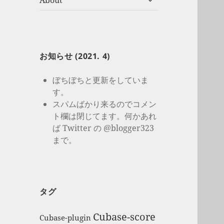
About
開
ブ
メ
ニ
ュ
ー
お知らせ (2021. 4)
を
展
ぼちぼちと更新をしていま
開
す。
スパムばかり来るのでコメン
ト欄は閉じてます。何かあれ
ば Twitter の @blogger323
まで。
タグ
Cubase-score
Cubase-plugin