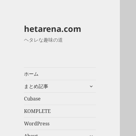
hetarena.com
ヘタレな趣味の道
ホーム
サ
まとめ記事
ブ
メ
Cubase
ニ
KOMPLETE
ュ
ー
WordPress
を
展
サ