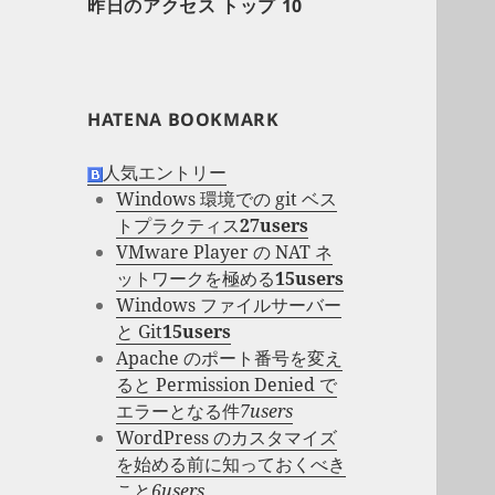
昨日のアクセス トップ 10
HATENA BOOKMARK
人気エントリー
Windows 環境での git ベス
トプラクティス
27users
VMware Player の NAT ネ
ットワークを極める
15users
Windows ファイルサーバー
と Git
15users
Apache のポート番号を変え
ると Permission Denied で
エラーとなる件
7users
WordPress のカスタマイズ
を始める前に知っておくべき
こと
6users