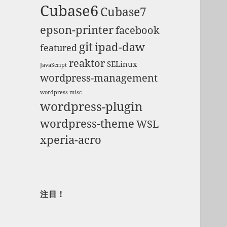
Cubase6
Cubase7
epson-printer
facebook
git
ipad-daw
featured
reaktor
SELinux
JavaScript
wordpress-management
wordpress-misc
wordpress-plugin
wordpress-theme
WSL
xperia-acro
注目！