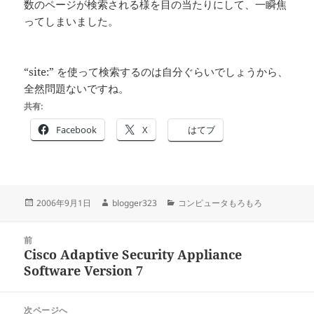
数のページが検索される様を目の当たりにして、一瞬焦
ってしまいました。
“site:” を使って検索するのは自分ぐらいでしょうから、
全然問題ないですね。
共有:
Facebook
X
はてブ
投
作
カ
2006年9月1日
blogger323
コンピュータもろもろ
稿
成
テ
日:
者
ゴ
投
リ
前
稿
Cisco Adaptive Security Appliance
ー
前
ナ
Software Version 7
の
ビ
投
ゲ
稿:
次ページへ