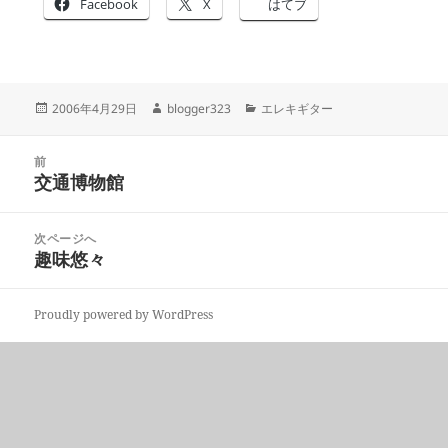
Facebook
X
はてブ
投
作
カ
2006年4月29日
blogger323
エレキギター
稿
成
テ
日:
者
ゴ
投
リ
前
稿
交通博物館
ー
前
ナ
の
ビ
投
次ページへ
ゲ
稿:
趣味悠々
次
ー
の
シ
投
ョ
Proudly powered by WordPress
稿:
ン