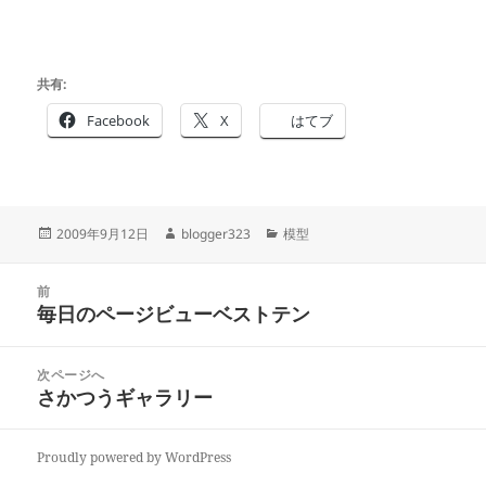
共有:
Facebook
X
はてブ
投
作
カ
2009年9月12日
blogger323
模型
稿
成
テ
日:
者
ゴ
投
リ
前
稿
毎日のページビューベストテン
ー
前
ナ
の
ビ
投
次ページへ
ゲ
稿:
さかつうギャラリー
次
ー
の
シ
投
ョ
Proudly powered by WordPress
稿:
ン