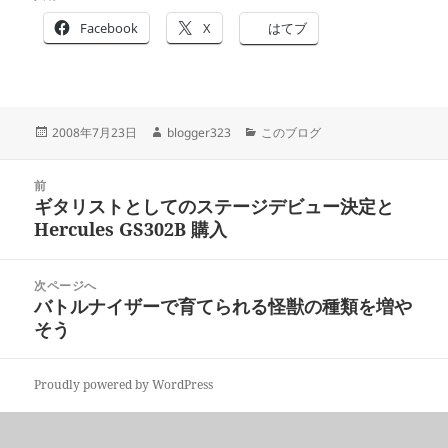
Facebook
X
はてブ
投
作
カ
2008年7月23日
blogger323
このブログ
稿
成
テ
日:
者
ゴ
投
リ
前
稿
ギタリストとしてのステージデビュー決定と
ー
前
ナ
Hercules GS302B 購入
の
ビ
投
ゲ
稿:
次ページへ
ー
バトルナイザーで育てられる怪獣の種類を増や
次
シ
そう
の
ョ
投
ン
稿:
Proudly powered by WordPress