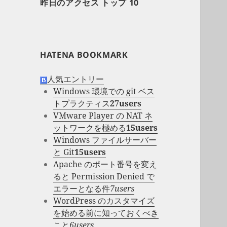
昨日のアクセス トップ 10
HATENA BOOKMARK
人気エントリー
Windows 環境での git ベス
トプラクティス
27users
VMware Player の NAT ネ
ットワークを極める
15users
Windows ファイルサーバー
と Git
15users
Apache のポート番号を変え
ると Permission Denied で
エラーとなる件
7users
WordPress のカスタマイズ
を始める前に知っておくべき
こと
6users