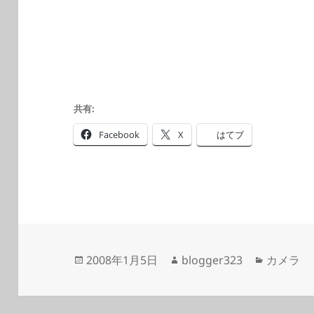
共有:
Facebook
X
はてブ
投
作
カ
2008年1月5日
blogger323
カメラ
稿
成
テ
日:
者
ゴ
リ