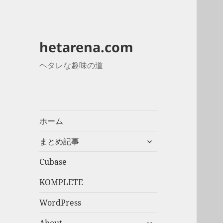
hetarena.com
ヘタレな趣味の道
ホーム
サ
まとめ記事
ブ
メ
Cubase
ニ
KOMPLETE
ュ
ー
WordPress
を
展
サ