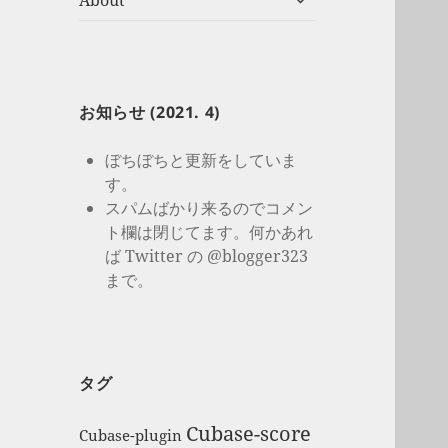
About
開
ブ
メ
ニ
ュ
ー
お知らせ (2021. 4)
を
展
ぼちぼちと更新をしていま
開
す。
スパムばかり来るのでコメン
ト欄は閉じてます。何かあれ
ば Twitter の @blogger323
まで。
タグ
Cubase-score
Cubase-plugin