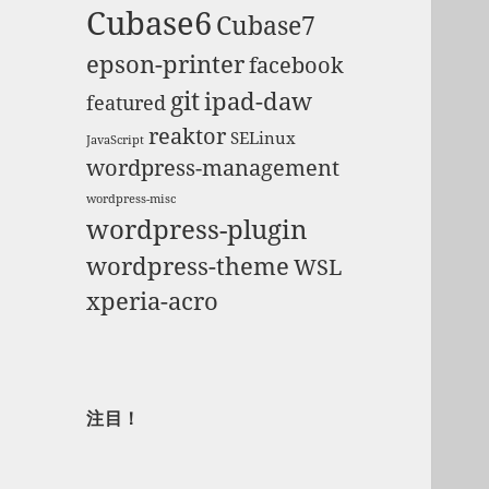
Cubase6
Cubase7
epson-printer
facebook
git
ipad-daw
featured
reaktor
SELinux
JavaScript
wordpress-management
wordpress-misc
wordpress-plugin
wordpress-theme
WSL
xperia-acro
注目！