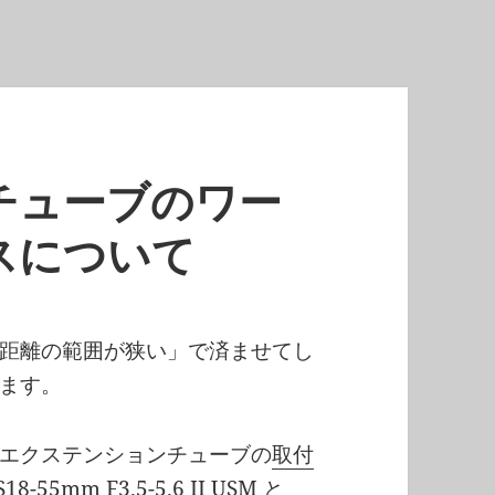
チューブのワー
スについて
距離の範囲が狭い」で済ませてし
ます。
エクステンションチューブの
取付
5mm F3.5-5.6 II USM と