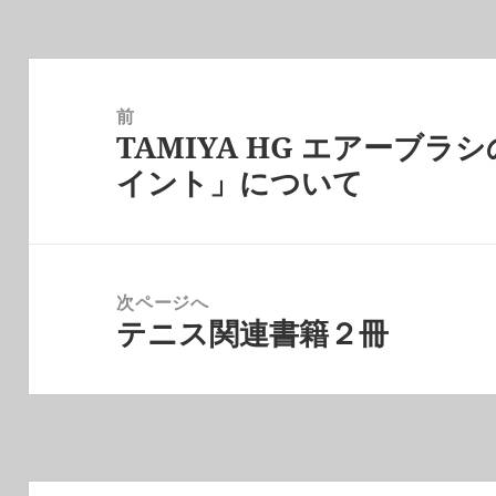
ー
投
稿
前
TAMIYA HG エアーブ
ナ
前
イント」について
ビ
の
ゲ
投
ー
稿:
シ
次ページへ
ョ
テニス関連書籍２冊
次
ン
の
投
稿: