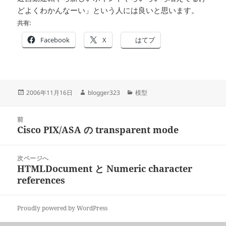
どよくわかんなーい」という人には良いと思います。
共有:
Facebook
X
はてブ
投
作
カ
2006年11月16日
blogger323
模型
稿
成
テ
日:
者
ゴ
投
リ
前
稿
Cisco PIX/ASA の transparent mode
ー
前
ナ
の
ビ
投
次ページへ
ゲ
稿:
HTMLDocument と Numeric character
次
ー
references
の
シ
投
ョ
稿:
ン
Proudly powered by WordPress